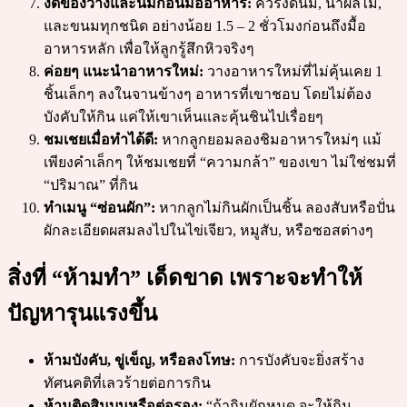
งดของว่างและนมก่อนมื้ออาหาร:
ควรงดนม, น้ำผลไม้,
และขนมทุกชนิด อย่างน้อย 1.5 – 2 ชั่วโมงก่อนถึงมื้อ
อาหารหลัก เพื่อให้ลูกรู้สึกหิวจริงๆ
ค่อยๆ แนะนำอาหารใหม่:
วางอาหารใหม่ที่ไม่คุ้นเคย 1
ชิ้นเล็กๆ ลงในจานข้างๆ อาหารที่เขาชอบ โดยไม่ต้อง
บังคับให้กิน แค่ให้เขาเห็นและคุ้นชินไปเรื่อยๆ
ชมเชยเมื่อทำได้ดี:
หากลูกยอมลองชิมอาหารใหม่ๆ แม้
เพียงคำเล็กๆ ให้ชมเชยที่ “ความกล้า” ของเขา ไม่ใช่ชมที่
“ปริมาณ” ที่กิน
ทำเมนู “ซ่อนผัก”:
หากลูกไม่กินผักเป็นชิ้น ลองสับหรือปั่น
ผักละเอียดผสมลงไปในไข่เจียว, หมูสับ, หรือซอสต่างๆ
สิ่งที่ “ห้ามทำ” เด็ดขาด เพราะจะทำให้
ปัญหารุนแรงขึ้น
ห้ามบังคับ, ขู่เข็ญ, หรือลงโทษ:
การบังคับจะยิ่งสร้าง
ทัศนคติที่เลวร้ายต่อการกิน
ห้ามติดสินบนหรือต่อรอง:
“ถ้ากินผักหมด จะให้กิน