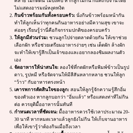
คลาย ไม่กดดัน ไม่บังคับ หากลูกไม่กิน ก็แค่เก็บจานโดย
ไม่แสดงอารมณ์หงุดหงิด
กินข้าวพร้อมกันทั้งครอบครัว:
นั่งกินข้าวพร้อมหน้ากัน
ทำให้ลูกเห็นว่าทุกคนกินอาหารอย่างมีความสุข เขาจะ
ค่อยๆ เรียนรู้ว่านี่คือกิจกรรมปกติของครอบครัว
ให้ลูกมีส่วนร่วม:
ชวนลูกไปจ่ายตลาดด้วยกัน ให้เขาช่วย
เลือกผัก หรือช่วยเตรียมอาหารง่ายๆ เช่น เด็ดผัก ล้างผัก
จะทำให้เขารู้สึกเป็นเจ้าของและอยากลองชิมผลงานตัว
เอง
จัดอาหารให้น่าสนใจ:
ลองใช้ที่กดผักหรือพิมพ์ข้าวเป็นรูป
ดาว, รูปหมี หรือจัดจานให้มีสีสันหลากหลาย ชวนให้ลูก
“ว้าว” กับอาหารตรงหน้า
เคารพการตัดสินใจของลูก:
สอนให้ลูกรู้จักความรู้สึกอิ่ม
ของตัวเอง หากลูกบอกว่า “อิ่มแล้ว” หรือแสดงท่าทีไม่กิน
ต่อ ควรยุติมื้ออาหารนั้นทันที
กำหนดเวลาที่ชัดเจน:
มื้ออาหารควรใช้เวลาประมาณ 20-
30 นาที หากหมดเวลาแล้วลูกยังไม่กิน ให้เก็บจานอาหาร
เพื่อให้เขารู้ว่าต้องกินเมื่อถึงเวลา