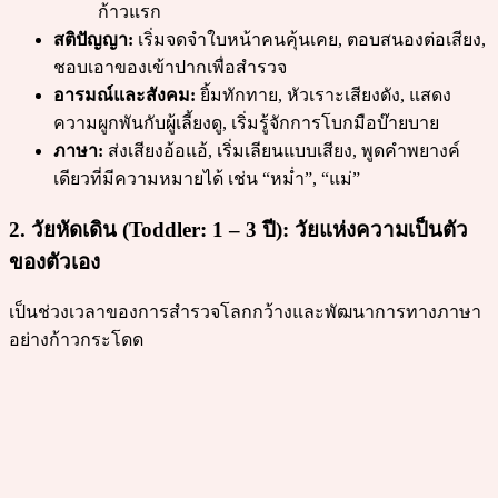
ก้าวแรก
สติปัญญา:
เริ่มจดจำใบหน้าคนคุ้นเคย, ตอบสนองต่อเสียง,
ชอบเอาของเข้าปากเพื่อสำรวจ
อารมณ์และสังคม:
ยิ้มทักทาย, หัวเราะเสียงดัง, แสดง
ความผูกพันกับผู้เลี้ยงดู, เริ่มรู้จักการโบกมือบ๊ายบาย
ภาษา:
ส่งเสียงอ้อแอ้, เริ่มเลียนแบบเสียง, พูดคำพยางค์
เดียวที่มีความหมายได้ เช่น “หม่ำ”, “แม่”
2. วัยหัดเดิน (Toddler: 1 – 3 ปี): วัยแห่งความเป็นตัว
ของตัวเอง
เป็นช่วงเวลาของการสำรวจโลกกว้างและพัฒนาการทางภาษา
อย่างก้าวกระโดด