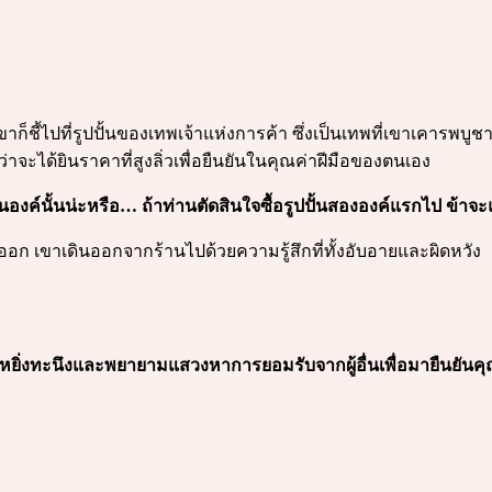
เขาก็ชี้ไปที่รูปปั้นของเทพเจ้าแห่งการค้า ซึ่งเป็นเทพที่เขาเคารพบู
าจะได้ยินราคาที่สูงลิ่วเพื่อยืนยันในคุณค่าฝีมือของตนเอง
ั้นองค์นั้นน่ะหรือ… ถ้าท่านตัดสินใจซื้อรูปปั้นสององค์แรกไป ข้าจะ
ไม่ออก เขาเดินออกจากร้านไปด้วยความรู้สึกที่ทั้งอับอายและผิดหวัง
วามหยิ่งทะนึงและพยายามแสวงหาการยอมรับจากผู้อื่นเพื่อมายืนยั