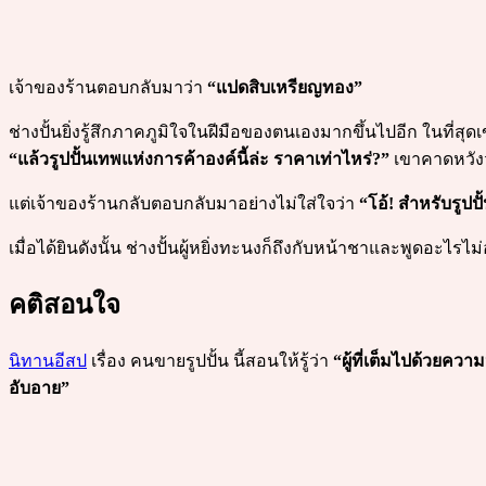
เจ้าของร้านตอบกลับมาว่า
“แปดสิบเหรียญทอง”
ช่างปั้นยิ่งรู้สึกภาคภูมิใจในฝีมือของตนเองมากขึ้นไปอีก ในที่สุด
“แล้วรูปปั้นเทพแห่งการค้าองค์นี้ล่ะ ราคาเท่าไหร่?”
เขาคาดหวังว่
แต่เจ้าของร้านกลับตอบกลับมาอย่างไม่ใส่ใจว่า
“โอ้! สำหรับรูปป
เมื่อได้ยินดังนั้น ช่างปั้นผู้หยิ่งทะนงก็ถึงกับหน้าชาและพูดอะไร
คติสอนใจ
นิทานอีสป
เรื่อง คนขายรูปปั้น นี้สอนให้รู้ว่า
“ผู้ที่เต็มไปด้วยค
อับอาย”