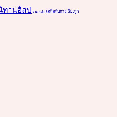
นิทานอีสป
เคล็ดลับการเลี้ยงลูก
อาหารเด็ก