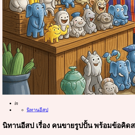
Posted
in
นิทานอีสป
นิทานอีสป เรื่อง คนขายรูปปั้น พร้อมข้อคิ