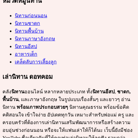
หมวดหมู่นิทาน
นิทานก่อนนอน
นิทานชาดก
นิทานพื้นบ้าน
นิทานภาษาอังกฤษ
นิทานอีสป
อาหารเด็ก
เคล็ดลับการเลี้ยงลูก
เล่านิทาน ดอทคอม
คลัง
นิทาน
ออนไลน์ หลากหลายประเภท ทั้ง
นิทานอีสป
,
ชาดก,
พื้นบ้าน
, และภาษาอังกฤษ ในรูปแบบเรื่องสั้นๆ และยาวๆ อ่าน
นิทาน
พร้อมภาพประกอบสวยๆ
นิทานคุณธรรม พร้อมข้อคิด
คติสอนใจ เข้าใจง่าย อัปเดตทุกวัน เหมาะสำหรับพ่อแม่ ครู และ
ครอบครัวที่ต้องการเล่านิทานเสริมพัฒนาการหรือสร้างความ
อบอุ่นช่วงก่อนนอน หรือจะให้แฟนเล่าให้ก็ได้นะ เว็บนี้ยังมีช่อง
YouTube ชื่อเดียวกันที่ให้คุณพ่อเล่านิทานให้ลูกฟัง รวมกว่า