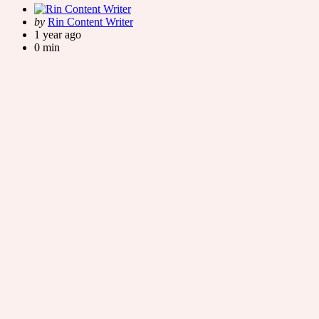
Posted
by
Rin Content Writer
by
1 year ago
0 min