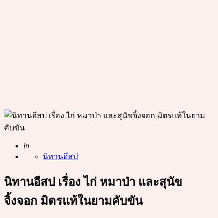
Posted
in
นิทานอีสป
นิทานอีสป เรื่อง ไก่ หมาป่า และสุนัข
จิ้งจอก มิตรแท้ในยามคับขัน