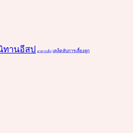
นิทานอีสป
เคล็ดลับการเลี้ยงลูก
อาหารเด็ก