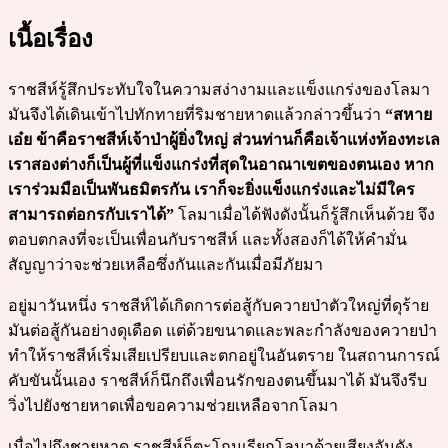
เนื้อเรื่อง
ราชสีห์รู้สึกประทับใจในความสง่างามและแข็งแกร่งของโลมา
มันจึงได้เดินเข้าไปทักทายที่ริมชายหาดแล้วกล่าวขึ้นว่า
“สหาย
เอ๋ย ข้าคือราชสีห์เจ้าป่าผู้ยิ่งใหญ่ ส่วนท่านก็คือเจ้าแห่งท้องทะเล
เราสองต่างก็เป็นผู้ที่แข็งแกร่งที่สุดในอาณาเขตของตนเอง หาก
เราร่วมมือเป็นพันธมิตรกัน เราก็จะยิ่งแข็งแกร่งและไม่มีใคร
สามารถต่อกรกับเราได้”
โลมาเมื่อได้ฟังดังนั้นก็รู้สึกเห็นด้วย จึง
ตอบตกลงที่จะเป็นเพื่อนกับราชสีห์ และทั้งสองก็ได้ให้คำมั่น
สัญญาว่าจะช่วยเหลือซึ่งกันและกันเมื่อมีภัยมา
อยู่มาวันหนึ่ง ราชสีห์ได้เกิดการต่อสู้กับควายป่าตัวใหญ่ที่ดุร้าย
มันต่อสู้กันอย่างดุเดือด แต่ด้วยขนาดและพละกำลังของควายป่า
ทำให้ราชสีห์เริ่มเสียเปรียบและตกอยู่ในอันตราย ในสถานการณ์
คับขันนั้นเอง ราชสีห์ก็นึกถึงเพื่อนรักของตนขึ้นมาได้ มันจึงรีบ
วิ่งไปยังชายหาดเพื่อขอความช่วยเหลือจากโลมา
เมื่อไปถึงชายหาด ราชสีห์ก็ตะโกนเรียกโลมาด้วยเสียงอันดัง