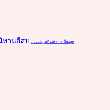
นิทานอีสป
เคล็ดลับการเลี้ยงลูก
อาหารเด็ก