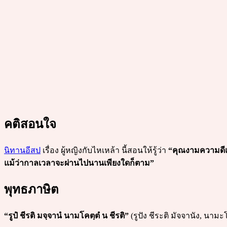
คติสอนใจ
นิทานอีสป
เรื่อง ผู้หญิงกับไหเหล้า นี้สอนให้รู้ว่า
“คุณงามความดีแล
แม้ว่ากาลเวลาจะผ่านไปนานเพียงใดก็ตาม”
พุทธภาษิต
“รูปํ ชีรติ มจฺจานํ นามโคตฺตํ น ชีรติ”
(รูปัง ชีระติ มัจจานัง, นาม