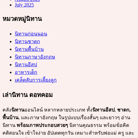
July 2025
หมวดหมู่นิทาน
นิทานก่อนนอน
นิทานชาดก
นิทานพื้นบ้าน
นิทานภาษาอังกฤษ
นิทานอีสป
อาหารเด็ก
เคล็ดลับการเลี้ยงลูก
เล่านิทาน ดอทคอม
คลัง
นิทาน
ออนไลน์ หลากหลายประเภท ทั้ง
นิทานอีสป
,
ชาดก,
พื้นบ้าน
, และภาษาอังกฤษ ในรูปแบบเรื่องสั้นๆ และยาวๆ อ่าน
นิทาน
พร้อมภาพประกอบสวยๆ
นิทานคุณธรรม พร้อมข้อคิด
คติสอนใจ เข้าใจง่าย อัปเดตทุกวัน เหมาะสำหรับพ่อแม่ ครู และ