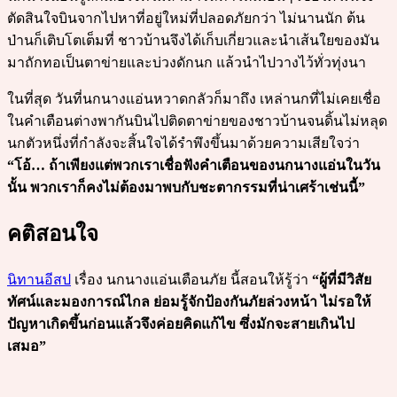
ตัดสินใจบินจากไปหาที่อยู่ใหม่ที่ปลอดภัยกว่า ไม่นานนัก ต้น
ป่านก็เติบโตเต็มที่ ชาวบ้านจึงได้เก็บเกี่ยวและนำเส้นใยของมัน
มาถักทอเป็นตาข่ายและบ่วงดักนก แล้วนำไปวางไว้ทั่วทุ่งนา
ในที่สุด วันที่นกนางแอ่นหวาดกลัวก็มาถึง เหล่านกที่ไม่เคยเชื่อ
ในคำเตือนต่างพากันบินไปติดตาข่ายของชาวบ้านจนดิ้นไม่หลุด
นกตัวหนึ่งที่กำลังจะสิ้นใจได้รำพึงขึ้นมาด้วยความเสียใจว่า
“โอ้… ถ้าเพียงแต่พวกเราเชื่อฟังคำเตือนของนกนางแอ่นในวัน
นั้น พวกเราก็คงไม่ต้องมาพบกับชะตากรรมที่น่าเศร้าเช่นนี้”
คติสอนใจ
นิทานอีสป
เรื่อง นกนางแอ่นเตือนภัย นี้สอนให้รู้ว่า
“ผู้ที่มีวิสัย
ทัศน์และมองการณ์ไกล ย่อมรู้จักป้องกันภัยล่วงหน้า ไม่รอให้
ปัญหาเกิดขึ้นก่อนแล้วจึงค่อยคิดแก้ไข ซึ่งมักจะสายเกินไป
เสมอ”