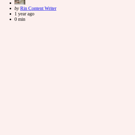
Posted
by
Rin Content Writer
by
1 year ago
0 min