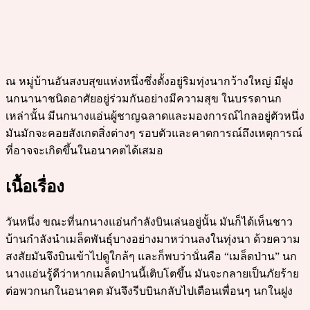
ณ หมู่บ้านอันสงบสุขแห่งหนึ่งซึ่งตั้งอยู่ริมทุ่งนากว้างใหญ่ มีฝูง
นกนานาชนิดอาศัยอยู่ร่วมกันอย่างมีความสุข ในบรรดานก
เหล่านั้น มีนกนางแอ่นผู้ชาญฉลาดและมองการณ์ไกลอยู่ตัวหนึ่ง
มันมักจะคอยสังเกตสิ่งต่างๆ รอบตัวและคาดการณ์ถึงเหตุการณ์
ที่อาจจะเกิดขึ้นในอนาคตได้เสมอ
เนื้อเรื่อง
วันหนึ่ง ขณะที่นกนางแอ่นกำลังบินเล่นอยู่นั้น มันก็ได้เห็นชาว
บ้านกำลังนำเมล็ดพันธุ์บางอย่างมาหว่านลงในทุ่งนา ด้วยความ
สงสัยมันจึงบินเข้าไปดูใกล้ๆ และก็พบว่านั่นคือ “เมล็ดป่าน” นก
นางแอ่นรู้ดีว่าหากเมล็ดป่านนี้เติบโตขึ้น มันจะกลายเป็นภัยร้าย
ต่อพวกนกในอนาคต มันจึงรีบบินกลับไปเตือนเพื่อนๆ นกในฝูง