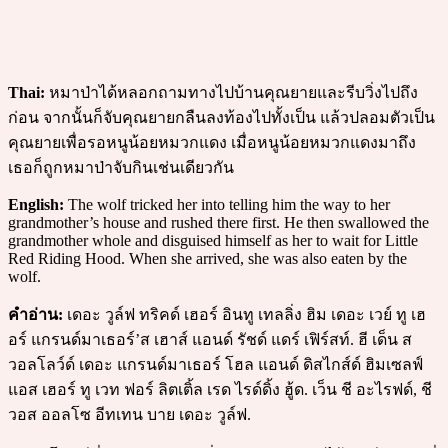
Thai:
หมาป่าได้หลอกถามทางไปบ้านคุณยายและรีบวิ่งไปถึง
ก่อน จากนั้นก็จับคุณยายกลืนลงท้องไปทั้งเป็น แล้วปลอมตัวเป็น
คุณยายเพื่อรอหนูน้อยหมวกแดง เมื่อหนูน้อยหมวกแดงมาถึง
เธอก็ถูกหมาป่าจับกินเช่นเดียวกัน
English:
The wolf tricked her into telling him the way to her
grandmother’s house and rushed there first. He then swallowed the
grandmother whole and disguised himself as her to wait for Little
Red Riding Hood. When she arrived, she was also eaten by the
wolf.
คำอ่าน:
เดอะ วูล์ฟ ทริคด์ เฮอร์ อินทู เทลลิ่ง ฮิม เดอะ เวย์ ทู เฮ
อร์ แกรนด์มาเธอร์’ส เฮาส์ แอนด์ รัชด์ แดร์ เฟิร์สท์. ฮี เด็น ส
วอลโลว์ด์ เดอะ แกรนด์มาเธอร์ โฮล แอนด์ ดิสไกส์ด์ ฮิมเซลฟ์
แอส เฮอร์ ทู เวท ฟอร์ ลิตเติ้ล เรด ไรด์ดิ้ง ฮู้ด. เว็น ชี อะไรฟด์, ชี
วอส ออลโซ อีทเทน บาย เดอะ วูล์ฟ.