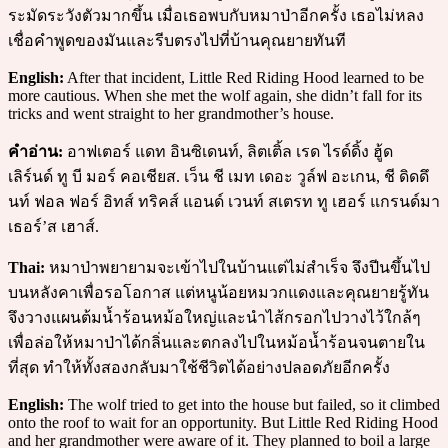
ระมัดระวังตัวมากขึ้น เมื่อเธอพบกับหมาป่าอีกครั้ง เธอไม่หลง
เชื่อคำพูดของมันและรีบตรงไปที่บ้านคุณยายทันที
English:
After that incident, Little Red Riding Hood learned to be
more cautious. When she met the wolf again, she didn’t fall for its
tricks and went straight to her grandmother’s house.
คำอ่าน:
อาฟเตอร์ แดท อินซิเดนท์, ลิตเติ้ล เรด ไรด์ดิ้ง ฮู้ด
เลิร์นด์ ทู บี มอร์ คอเชียส. เว็น ชี เมท เดอะ วูล์ฟ อะเกน, ชี ดิดดึ
นท์ ฟอล ฟอร์ อิทส์ ทริคส์ แอนด์ เวนท์ สเตรท ทู เฮอร์ แกรนด์มา
เธอร์’ส เฮาส์.
Thai:
หมาป่าพยายามจะเข้าไปในบ้านแต่ไม่สำเร็จ จึงปีนขึ้นไป
บนหลังคาเพื่อรอโอกาส แต่หนูน้อยหมวกแดงและคุณยายรู้ทัน
จึงวางแผนต้มน้ำร้อนหม้อใหญ่และนำไส้กรอกไปวางไว้ใกล้ๆ
เพื่อล่อให้หมาป่าได้กลิ่นและตกลงไปในหม้อน้ำร้อนจนตายใน
ที่สุด ทำให้ทั้งสองกลับมาใช้ชีวิตได้อย่างปลอดภัยอีกครั้ง
English:
The wolf tried to get into the house but failed, so it climbed
onto the roof to wait for an opportunity. But Little Red Riding Hood
and her grandmother were aware of it. They planned to boil a large