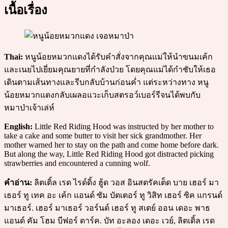
เนื้อเรื่อง
Thai:
หนูน้อยหมวกแดงได้รับคำสั่งจากคุณแม่ให้นำขนมเค้ก
และเนยไปเยี่ยมคุณยายที่กำลังป่วย โดยคุณแม่ได้กำชับให้เธอ
เดินตามเส้นทางและรีบกลับบ้านก่อนค่ำ แต่ระหว่างทาง หนู
น้อยหมวกแดงกลับเผลอแวะเก็บสตรอว์เบอร์รีจนได้พบกับ
หมาป่าเจ้าเล่ห์
English:
Little Red Riding Hood was instructed by her mother to
take a cake and some butter to visit her sick grandmother. Her
mother warned her to stay on the path and come home before dark.
But along the way, Little Red Riding Hood got distracted picking
strawberries and encountered a cunning wolf.
คำอ่าน:
ลิตเติ้ล เรด ไรด์ดิ้ง ฮู้ด วอส อินสตรัคเต็ด บาย เฮอร์ มา
เธอร์ ทู เทค อะ เค้ก แอนด์ ซัม บัตเตอร์ ทู วิสิท เฮอร์ ซิค แกรนด์
มาเธอร์. เฮอร์ มาเธอร์ วอร์นด์ เฮอร์ ทู สเตย์ ออน เดอะ พาธ
แอนด์ คัม โฮม บีฟอร์ ดาร์ค. บัท อะลอง เดอะ เวย์, ลิตเติ้ล เรด