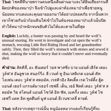
Thai:
โชคดีที่นายพรานคนหนึ่งเดินผ่านมาและได้ยินเสียงกรนที่
ผิดปกติของหมาป่า จึงเข้าไปดูและผ่าท้องหมาป่าเพื่อช่วยหนู
น้อยหมวกแดงและคุณยายออกมาได้อย่างปลอดภัย จากนั้นพวก
เขาก็ช่วยกันนำก้อนหินใส่เข้าไปในท้องของหมาป่าแล้วเย็บปิด
ทำให้หมาป่าหนักจนขยับตัวไม่ได้และตายในที่สุด
English:
Luckily, a hunter was passing by and heard the wolf’s
unusual snoring. He went to investigate and cut open the wolf’s
stomach, rescuing Little Red Riding Hood and her grandmother
safely. Then, they filled the wolf’s stomach with stones and sewed it
shut, making the wolf so heavy that it couldn’t move and eventually
died.
คำอ่าน:
ลัคคิลี่, อะ ฮันเตอร์ วอส พาสซิ่ง บาย แอนด์ เฮิร์ด เดอะ
วูล์ฟ’ส อันยูชวล สนอร์ริ่ง. ฮี เวนท์ ทู อินเวสติเกต แอนด์ คัท
โอเพ่น เดอะ วูล์ฟ’ส สตอมัค, เรสคิวอิง ลิตเติ้ล เรด ไรด์ดิ้ง ฮู้ด
แอนด์ เฮอร์ แกรนด์มาเธอร์ เซฟลี่. เด็น, เธย์ ฟิลด์ เดอะ วูล์ฟ’ส ส
ตอมัค วิธ สโตนส์ แอนด์ โซว์ด์ อิท ชัท, เมคกิ้ง เดอะ วูล์ฟ โซ
เฮฟวี่ แดท อิท คูดดึนท์ มูฟ แอนด์ อีเวนชวลลี่ ดายด์.
Thai:
หลังจากเหตุการณ์นั้น หนูน้อยหมวกแดงก็เรียนรู้ที่จะ