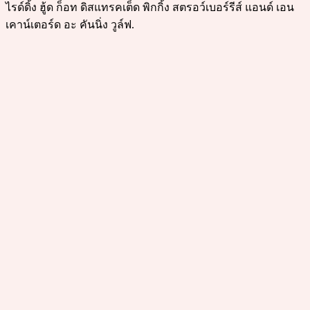
ไรด์ดิ้ง ฮู้ด ก็อท ดิสแทรคเต็ด พิกกิ้ง สตรอว์เบอร์รีส์ แอนด์ เอน
เคาน์เตอร์ด อะ คันนิ่ง วูล์ฟ.