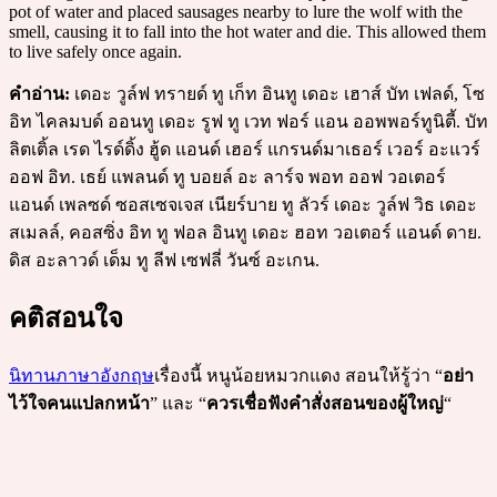
pot of water and placed sausages nearby to lure the wolf with the
smell, causing it to fall into the hot water and die. This allowed them
to live safely once again.
คำอ่าน:
เดอะ วูล์ฟ ทรายด์ ทู เก็ท อินทู เดอะ เฮาส์ บัท เฟลด์, โซ
อิท ไคลมบด์ ออนทู เดอะ รูฟ ทู เวท ฟอร์ แอน ออพพอร์ทูนิตี้. บัท
ลิตเติ้ล เรด ไรด์ดิ้ง ฮู้ด แอนด์ เฮอร์ แกรนด์มาเธอร์ เวอร์ อะแวร์
ออฟ อิท. เธย์ แพลนด์ ทู บอยล์ อะ ลาร์จ พอท ออฟ วอเตอร์
แอนด์ เพลซด์ ซอสเซจเจส เนียร์บาย ทู ลัวร์ เดอะ วูล์ฟ วิธ เดอะ
สเมลล์, คอสซิ่ง อิท ทู ฟอล อินทู เดอะ ฮอท วอเตอร์ แอนด์ ดาย.
ดิส อะลาวด์ เด็ม ทู ลีฟ เซฟลี่ วันซ์ อะเกน.
คติสอนใจ
นิทานภาษาอังกฤษ
เรื่องนี้ หนูน้อยหมวกแดง สอนให้รู้ว่า “
อย่า
ไว้ใจคนแปลกหน้า
” และ “
ควรเชื่อฟังคำสั่งสอนของผู้ใหญ่
“