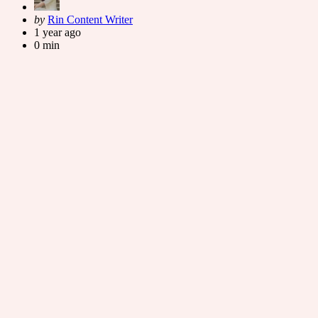
Posted
by
Rin Content Writer
by
1 year ago
0 min