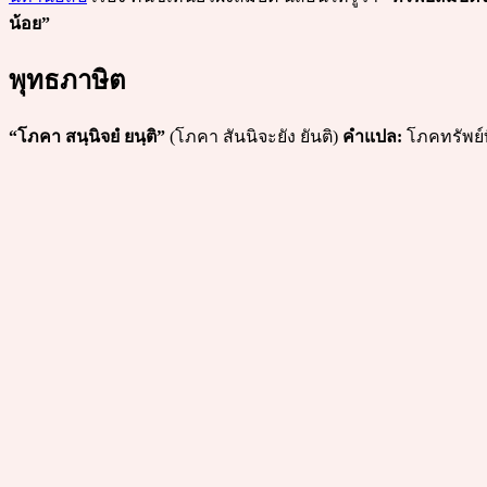
น้อย”
พุทธภาษิต
“โภคา สนฺนิจยํ ยนฺติ”
(โภคา สันนิจะยัง ยันติ)
คำแปล:
โภคทรัพย์ท