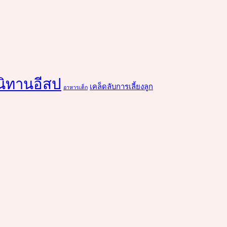
นิทานอีสป
เคล็ดลับการเลี้ยงลูก
อาหารเด็ก