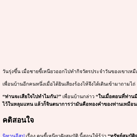
วันรุ่งขึ้น เมื่อชายขี้เหนียวออกไปทำกิจวัตรประจำวันของเขาเหม
เพื่อนบ้านอีกคนหนึ่งเมื่อได้ยินเสียงร้องไห้จึงได้เดินเข้ามาถามไถ่
“ท่านจะเสียใจไปทำไมกัน?”
เพื่อนบ้านกล่าว
“ในเมื่อตอนที่ท่าน
ไว้ในหลุมแทน แล้วก็จินตนาการว่ามันคือทองคำของท่านเหมือนเ
คติสอนใจ
นิทานอีสป
เรื่อง คนขี้เหนียวฝังสมบัติ นี้สอนให้รู้ว่า
“ทรัพย์สมบัติ