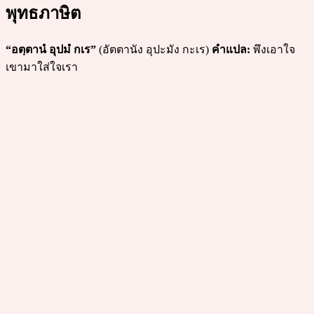
พุทธภาษิต
“อตฺตานํ อุปมํ กเร”
(อัตตานัง อุปะมัง กะเร)
คำแปล:
พึงเอาใจ
เขามาใส่ใจเรา