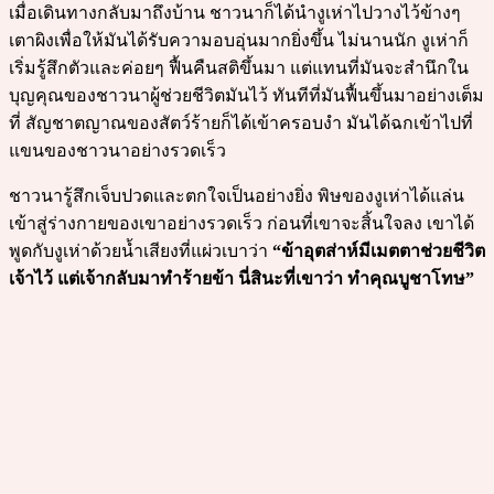
เมื่อเดินทางกลับมาถึงบ้าน ชาวนาก็ได้นำงูเห่าไปวางไว้ข้างๆ
เตาผิงเพื่อให้มันได้รับความอบอุ่นมากยิ่งขึ้น ไม่นานนัก งูเห่าก็
เริ่มรู้สึกตัวและค่อยๆ ฟื้นคืนสติขึ้นมา แต่แทนที่มันจะสำนึกใน
บุญคุณของชาวนาผู้ช่วยชีวิตมันไว้ ทันทีที่มันฟื้นขึ้นมาอย่างเต็ม
ที่ สัญชาตญาณของสัตว์ร้ายก็ได้เข้าครอบงำ มันได้ฉกเข้าไปที่
แขนของชาวนาอย่างรวดเร็ว
ชาวนารู้สึกเจ็บปวดและตกใจเป็นอย่างยิ่ง พิษของงูเห่าได้แล่น
เข้าสู่ร่างกายของเขาอย่างรวดเร็ว ก่อนที่เขาจะสิ้นใจลง เขาได้
พูดกับงูเห่าด้วยน้ำเสียงที่แผ่วเบาว่า
“ข้าอุตส่าห์มีเมตตาช่วยชีวิต
เจ้าไว้ แต่เจ้ากลับมาทำร้ายข้า นี่สินะที่เขาว่า ทำคุณบูชาโทษ”