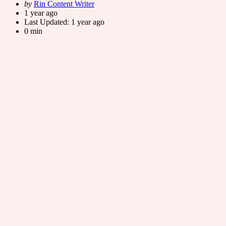
Posted
by
Rin Content Writer
by
1 year ago
Last Updated:
1 year ago
0 min