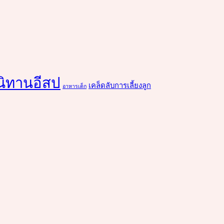
นิทานอีสป
เคล็ดลับการเลี้ยงลูก
อาหารเด็ก