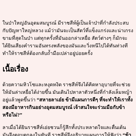
ในป่าใหญ่อันอุดมสมบูรณ์ มีราชสีห์ผู้เป็นเจ้าป่าที่กำลังประสบ
กับปัญหาใหญ่หลวง แม้ว่ามันจะเป็นสัตว์ที่แข็งแกร่งและน่าเกรง
ขามที่สุดในป่า แต่ทุกครั้งที่มันออกล่าเหยื่อ สัตว์ต่างๆ ก็มักจะ
ได้ยินเสียงคำรามอันทรงพลังของมันและวิ่งหนีไปได้ทันท่วงที
ทำให้ราชสีห์ต้องกลับถ้ำมือเปล่าอยู่บ่อยครั้ง
เนื้อเรื่อง
ด้วยความหิวโซและหงุดหงิด ราชสีห์จึงได้คิดหาอุบายที่จะช่วย
ให้มันล่าเหยื่อได้ง่ายขึ้น มันเดินไปหาลาตัวหนึ่งที่กำลังเล็มหญ้า
อยู่แล้วพูดขึ้นว่า
“สหายลาเอ๋ย ข้ามีแผนการดีๆ ที่จะทำให้เราทั้ง
สองมีอาหารกินอย่างอุดมสมบูรณ์ เจ้าสนใจจะร่วมมือกับข้า
หรือไม่?”
ลาเมื่อได้ยินราชสีห์เอ่ยชวนก็รู้สึกทั้งประหลาดใจและตื่นเต้น
มันจึงตอบตกลงในทันที ราชสีห์จึงอธิบายแผนการให้ฟังว่า
“ข้า