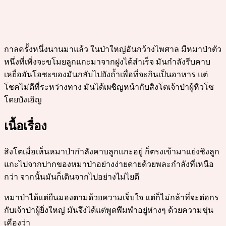
กาลครั้งหนึ่งนานมาแล้ว ในป่าใหญ่อันกว้างไพศาล มีหมาป่าตัว
หนึ่งที่เพิ่งจะขโมยลูกแกะมาจากฝูงได้สำเร็จ มันกำลังรีบคาบ
เหยื่ออันโอชะของมันกลับไปยังถ้ำเพื่อที่จะกินเป็นอาหาร แต่
โชคไม่ดีที่ระหว่างทาง มันได้เผชิญหน้ากับสิงโตเจ้าป่าผู้หิวโซ
โดยบังเอิญ
เนื้อเรื่อง
สิงโตเมื่อเห็นหมาป่ากำลังคาบลูกแกะอยู่ ก็ตรงเข้ามาแย่งชิงลูก
แกะไปจากปากของหมาป่าอย่างง่ายดายด้วยพละกำลังที่เหนือ
กว่า จากนั้นมันก็เดินจากไปอย่างไม่ไยดี
หมาป่าได้แต่ยืนมองตามด้วยความเจ็บใจ แต่ก็ไม่กล้าที่จะต่อกร
กับเจ้าป่าผู้ยิ่งใหญ่ มันจึงได้แต่พูดพึมพำอยู่ห่างๆ ด้วยความขุ่น
เคืองว่า