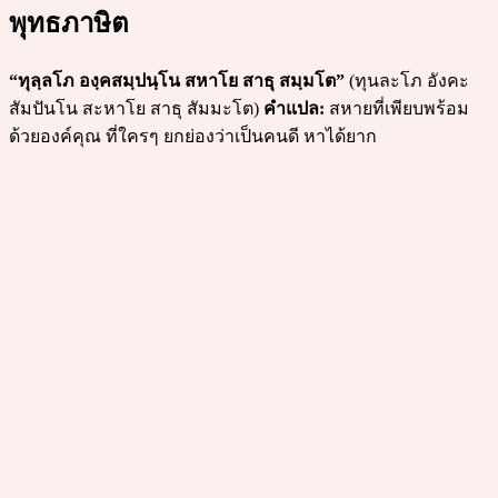
พุทธภาษิต
“ทุลฺลโภ องฺคสมฺปนฺโน สหาโย สาธุ สมฺมโต”
(ทุนละโภ อังคะ
สัมปันโน สะหาโย สาธุ สัมมะโต)
คำแปล:
สหายที่เพียบพร้อม
ด้วยองค์คุณ ที่ใครๆ ยกย่องว่าเป็นคนดี หาได้ยาก