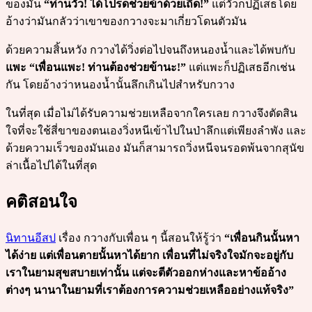
ของมัน
“ท่านวัว! ได้โปรดช่วยข้าด้วยเถิด!”
แต่วัวก็ปฏิเสธโดย
อ้างว่ามันกลัวว่าเขาของกวางจะมาเกี่ยวโดนตัวมัน
ด้วยความสิ้นหวัง กวางได้วิ่งต่อไปจนถึงหนองน้ำและได้พบกับ
แพะ
“เพื่อนแพะ! ท่านต้องช่วยข้านะ!”
แต่แพะก็ปฏิเสธอีกเช่น
กัน โดยอ้างว่าหนองน้ำนั้นลึกเกินไปสำหรับกวาง
ในที่สุด เมื่อไม่ได้รับความช่วยเหลือจากใครเลย กวางจึงตัดสิน
ใจที่จะใช้สี่ขาของตนเองวิ่งหนีเข้าไปในป่าลึกแต่เพียงลำพัง และ
ด้วยความเร็วของมันเอง มันก็สามารถวิ่งหนีจนรอดพ้นจากสุนัข
ล่าเนื้อไปได้ในที่สุด
คติสอนใจ
นิทานอีสป
เรื่อง กวางกับเพื่อน ๆ นี้สอนให้รู้ว่า
“เพื่อนกินนั้นหา
ได้ง่าย แต่เพื่อนตายนั้นหาได้ยาก เพื่อนที่ไม่จริงใจมักจะอยู่กับ
เราในยามสุขสบายเท่านั้น แต่จะตีตัวออกห่างและหาข้ออ้าง
ต่างๆ นานาในยามที่เราต้องการความช่วยเหลืออย่างแท้จริง”