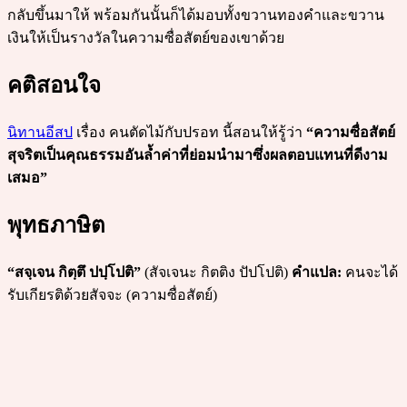
กลับขึ้นมาให้ พร้อมกันนั้นก็ได้มอบทั้งขวานทองคำและขวาน
เงินให้เป็นรางวัลในความซื่อสัตย์ของเขาด้วย
คติสอนใจ
นิทานอีสป
เรื่อง คนตัดไม้กับปรอท นี้สอนให้รู้ว่า
“ความซื่อสัตย์
สุจริตเป็นคุณธรรมอันล้ำค่าที่ย่อมนำมาซึ่งผลตอบแทนที่ดีงาม
เสมอ”
พุทธภาษิต
“สจฺเจน กิตฺตึ ปปฺโปติ”
(สัจเจนะ กิตติง ปัปโปติ)
คำแปล:
คนจะได้
รับเกียรติด้วยสัจจะ (ความซื่อสัตย์)