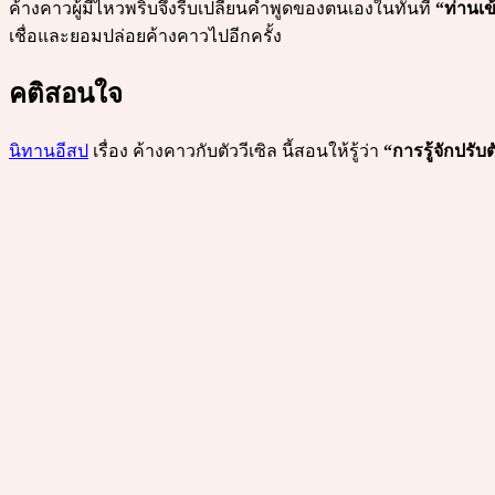
ค้างคาวผู้มีไหวพริบจึงรีบเปลี่ยนคำพูดของตนเองในทันที
“ท่านเข
เชื่อและยอมปล่อยค้างคาวไปอีกครั้ง
คติสอนใจ
นิทานอีสป
เรื่อง ค้างคาวกับตัววีเซิล นี้สอนให้รู้ว่า
“การรู้จักปรั