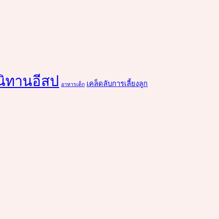
นิทานอีสป
เคล็ดลับการเลี้ยงลูก
อาหารเด็ก