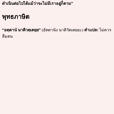
ดำเนินต่อไปได้แม้ว่าจะไม่มีเราอยู่ก็ตาม”
พุทธภาษิต
“อตฺตานํ นาติวตฺเตยฺย”
(อัตตานัง นาติวัตเตยยะ)
คำแปล:
ไม่ควร
ลืมตน