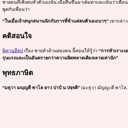
ชายคนที่เพิ่งตบหัวตัวเองนั้น เมื่อตื่นขึ้นมาเต็มตาและเห็นว
พูดกับเพื่อนว่า
“ในเมื่อเจ้าสนุกสนานนักกับการที่ข้าแค่ตบตัวเองเบาๆ”
เขากล่าวด
คติสอนใจ
นิทานอีสป
เรื่อง ชายหัวล้านสองคน นี้สอนให้รู้ว่า
“การหัวเราะเย
รุนแรงและเป็นอันตรายกว่าความผิดพลาดเดิมหลายเท่านัก”
พุทธภาษิต
“มธุวา มญฺญตี พาโล ยาว ปาปํ น ปจฺจติ”
(มะธุวา มัญญะตี พาโล, 