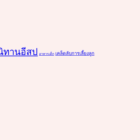
นิทานอีสป
เคล็ดลับการเลี้ยงลูก
อาหารเด็ก