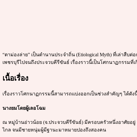
“ตาม่องล่าย” เป็นตำนานประจำถิ่น (Etiological Myth) ที่เล่าสืบ
เพชรบุรีไปจนถึงประจวบคีรีขันธ์ เรื่องราวนี้เป็นโศกนาฏกรรม
เนื้อเรื่อง
เรื่องราวโศกนาฏกรรมนี้สามารถแบ่งออกเป็นช่วงสำคัญๆ ได้ดังนี
นางยมโดยผู้เลอโฉม
ณ หมู่บ้านอ่าวน้อย (จ.ประจวบคีรีขันธ์) มีครอบครัวหนึ่งอาศัยอย
ไกล จนมีชายหนุ่มผู้มีฐานะมาหมายปองถึงสองคน