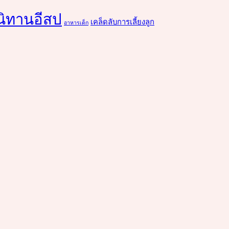
นิทานอีสป
เคล็ดลับการเลี้ยงลูก
อาหารเด็ก