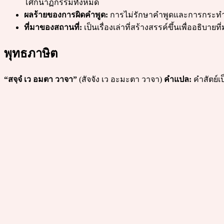
โศกนาฏกรรมทั้งหมด
ผลร้ายของการผิดคำพูด:
การไม่รักษาคำพูดและการกระทำที
ที่มาของสถานที่:
เป็นเรื่องเล่าที่สร้างสรรค์ขึ้นเพื่ออธิบ
พุทธภาษิต
“สจฺจํ เว อมตา วาจา”
(สัจจัง เว อะมะตา วาจา)
คำแปล:
คำสัตย์เ