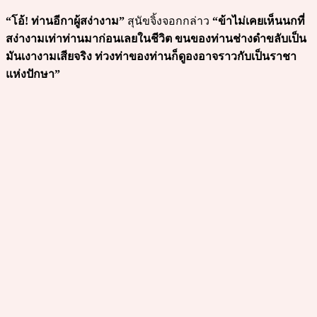
“โอ้! ท่านอีกาผู้สง่างาม”
สุนัขจิ้งจอกกล่าว
“ข้าไม่เคยเห็นนกที่
สง่างามเท่าท่านมาก่อนเลยในชีวิต ขนของท่านช่างดำขลับเป็น
มันเงางามเสียจริง ท่วงท่าของท่านก็ดูองอาจราวกับเป็นราชา
แห่งปักษา”