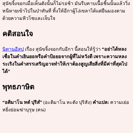
สุนัขจิ้งจอกเมื่อเห็นดังนั้นก็ไม่รอช้า มันรีบคาบเนื้อชิ้นนั้นแล้ววิ่ง
หนีหายเข้าไปในป่าทันที ทิ้งให้อีกาผู้โง่เขลาได้แต่ยืนมองตาม
ด้วยความหิวโซและเจ็บใจ
คติสอนใจ
นิทานอีสป
เรื่อง สุนัขจิ้งจอกกับอีกา นี้สอนให้รู้ว่า
“อย่าได้หลง
เชื่อในคำเยินยอหรือคำป้อยอจากผู้ที่ไม่หวังดี เพราะความหลง
ระเริงในคำสรรเสริญอาจทำให้เราต้องสูญเสียสิ่งที่มีค่าที่สุดไป
ได้”
พุทธภาษิต
“อติมาโน หตํ ปุริสํ”
(อะติมาโน หะตัง ปุริสัง)
คำแปล:
ความเย่อ
หยิ่งย่อมฆ่าบุรุษ (คน)