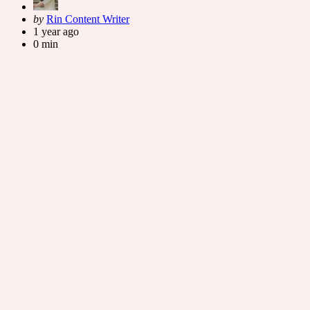
Posted
by
Rin Content Writer
by
1 year ago
0 min