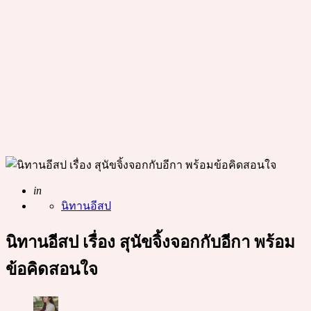
Posted
in
นิทานอีสป
นิทานอีสป เรื่อง สุนัขจิ้งจอกกับอีกา พร้อม
ข้อคิดสอนใจ