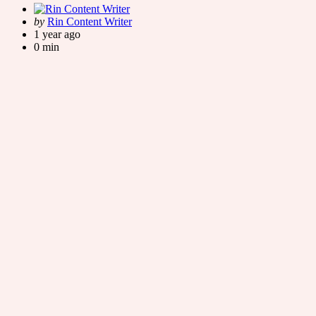
Posted
by
Rin Content Writer
by
1 year ago
0 min