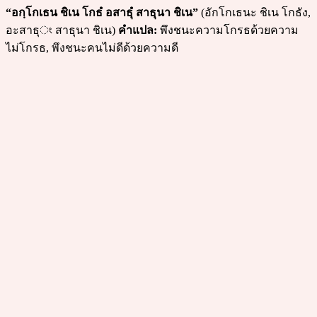
“อกฺโกเธน ชิเน โกธํ อสาธุํ สาธุนา ชิเน”
(อักโกเธนะ ชิเน โกธัง,
อะสาธุং สาธุนา ชิเน)
คำแปล:
พึงชนะความโกรธด้วยความ
ไม่โกรธ, พึงชนะคนไม่ดีด้วยความดี