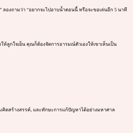
ี้!” ลองถามว่า “อยากจะไปอาบน้ำตอนนี้ หรือจะขอเล่นอีก 5 นาที
ห้ลูกใจเย็น คุณก็ต้องจัดการอารมณ์ตัวเองให้เขาเห็นเป็น
วามคิดสร้างสรรค์, และทักษะการแก้ปัญหาได้อย่างมหาศาล