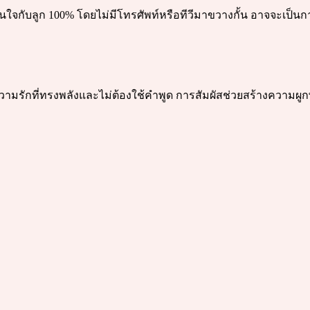
ใจกับลูก 100% โดยไม่มีโทรศัพท์หรือทีวีมาขวางกั้น อาจจะเป็นการต่
มรักที่ทรงพลังและไม่ต้องใช้คำพูด การสัมผัสช่วยสร้างความผูกพ