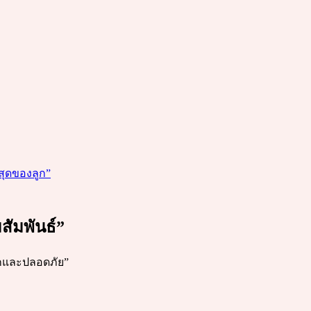
่สุดของลูก”
สัมพันธ์”
่รักและปลอดภัย”