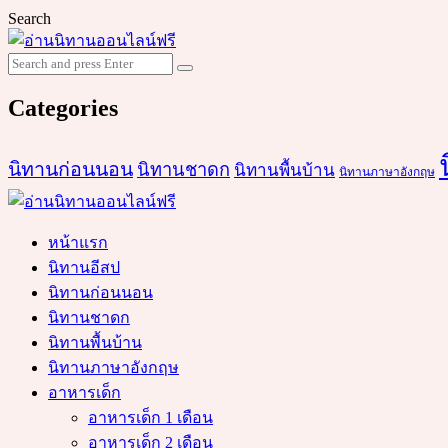
Search
Search
Search
for:
Categories
นิทานก่อนนอน
นิทานชาดก
นิทานพื้นบ้าน
นิทานภาษาอังกฤษ
หน้าแรก
นิทานอีสป
นิทานก่อนนอน
นิทานชาดก
นิทานพื้นบ้าน
นิทานภาษาอังกฤษ
อาหารเด็ก
อาหารเด็ก 1 เดือน
อาหารเด็ก 2 เดือน