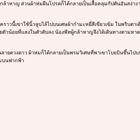
้กล้าหาญ ส่วนผ้าห่มผืนโปรดก็ได้กลายเป็นเสื้อคลุมกัปตันอันสง
คราวนี้เขาใช้นิ้วลูบไล้ไปบนเศษผ้ากำมะหยี่สีเขียวเข้ม ในพริบตาเดี
ยตัวน้อยที่แสงในตัวดับลง น้องพีทผู้กล้าหาญจึงได้เดินทางตามหาด
่อมเป็นลายดวงดาว ผ้าห่มก็ได้กลายเป็นพรมวิเศษที่พาเขาโบยบินขึ้
งามบนฟากฟ้า