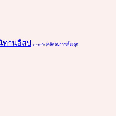
นิทานอีสป
เคล็ดลับการเลี้ยงลูก
อาหารเด็ก