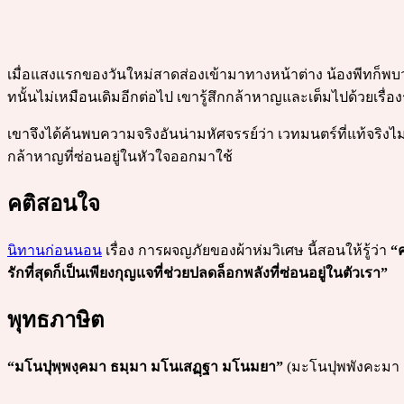
เมื่อแสงแรกของวันใหม่สาดส่องเข้ามาทางหน้าต่าง น้องพีทก็พบว
ทนั้นไม่เหมือนเดิมอีกต่อไป เขารู้สึกกล้าหาญและเต็มไปด้วยเรื่อง
เขาจึงได้ค้นพบความจริงอันน่ามหัศจรรย์ว่า เวทมนตร์ที่แท้จริงไ
กล้าหาญที่ซ่อนอยู่ในหัวใจออกมาใช้
คติสอนใจ
นิทานก่อนนอน
เรื่อง การผจญภัยของผ้าห่มวิเศษ นี้สอนให้รู้ว่า
“ค
รักที่สุดก็เป็นเพียงกุญแจที่ช่วยปลดล็อกพลังที่ซ่อนอยู่ในตัวเรา”
พุทธภาษิต
“มโนปุพฺพงฺคมา ธมฺมา มโนเสฏฺฐา มโนมยา”
(มะโนปุพพังคะมา