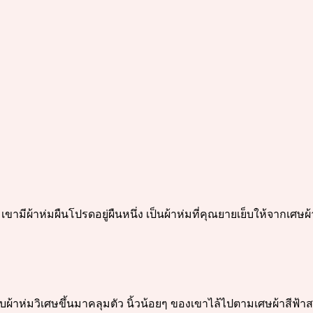
 เขามีผ้าห่มผืนโปรดอยู่ผืนหนึ่ง เป็นผ้าห่มที่คุณยายเย็บให้จากเศ
ิบผ้าห่มวิเศษขึ้นมาคลุมตัว นิ้วน้อยๆ ของเขาไล้ไปตามเศษผ้าสีฟ้า