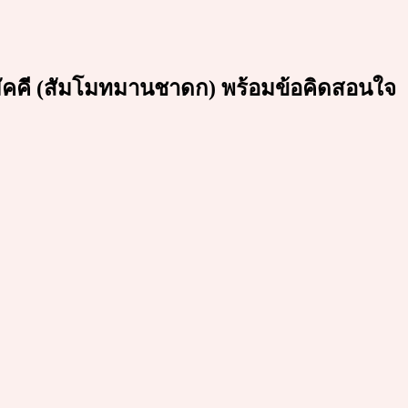
คคี (สัมโมทมานชาดก) พร้อมข้อคิดสอนใจ