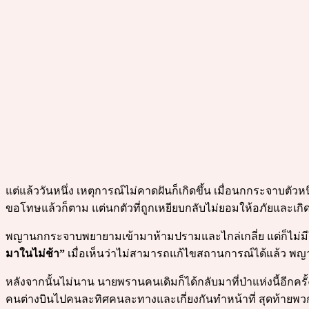
แต่แล้ววันหนึ่ง เหตุการณ์ไม่คาดฝันก็เกิดขึ้น เมื่อนกกระจาบตัวห
ขอโทษแล้วก็ตาม แต่นกตัวที่ถูกเหยียบกลับไม่ยอมให้อภัยและเกิ
พญานกกระจาบพยายามเข้ามาห้ามปรามและไกล่เกลี่ย แต่ก็ไม่มีใ
มาในไม่ช้า”
เมื่อเห็นว่าไม่สามารถแก้ไขสถานการณ์ได้แล้ว พญาน
หลังจากนั้นไม่นาน นายพรานคนเดิมก็ได้กลับมาที่ป่าแห่งนี้อีกค
คนต่างบินไปคนละทิศคนละทางและเกี่ยงกันทำหน้าที่ สุดท้ายพว