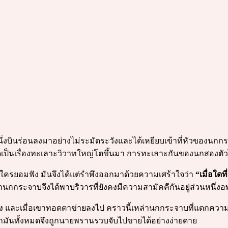
นึ่งบินร่อนลงมาอย่างไม่ระมัดระวังและได้เหยียบเข้าที่หัวของนกกระจ
ดเป็นเรื่องทะเลาะวิวาทใหญ่โตขึ้นมา การทะเลาะกันของนกสองตัวไ
ครยอมฟัง มันจึงได้แต่รำพึงออกมาด้วยความเศร้าใจว่า
“เมื่อใด
กกระจาบจึงได้พาบริวารที่ยังคงมีความสามัคคีกันอยู่ส่วนหนึ่งอพ
รั้ง และเมื่อเขาทอดตาข่ายลงไป คราวนี้เหล่านกกระจาบที่แตกความ
กมันทั้งหมดจึงถูกนายพรานรวบจับไปขายได้อย่างง่ายดาย