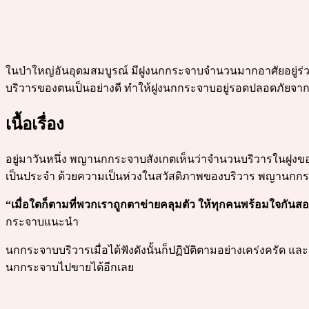
ในป่าใหญ่อันอุดมสมบูรณ์ มีฝูงนกกระจาบจำนวนมากอาศัยอยู
บริวารของตนเป็นอย่างดี ทำให้ฝูงนกกระจาบอยู่รอดปลอดภัยจ
เนื้อเรื่อง
อยู่มาวันหนึ่ง พญานกกระจาบสังเกตเห็นว่าจำนวนบริวารในฝูงข
เป็นประจำ ด้วยความเป็นห่วงในสวัสดิภาพของบริวาร พญานกกร
“เมื่อใดก็ตามที่พวกเราถูกตาข่ายคลุมตัว ให้ทุกคนพร้อมใจกัน
กระจาบแนะนำ
นกกระจาบบริวารเมื่อได้ฟังดังนั้นก็ปฏิบัติตามอย่างเคร่งคร
นกกระจาบไปขายได้อีกเลย