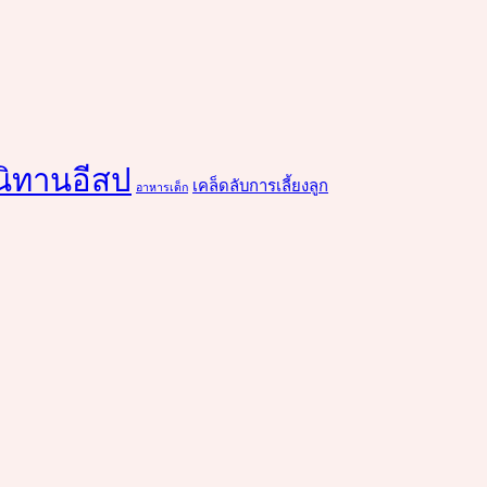
นิทานอีสป
เคล็ดลับการเลี้ยงลูก
อาหารเด็ก