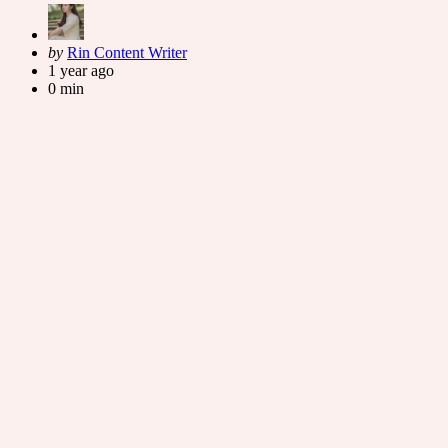
Posted
by
Rin Content Writer
by
1 year ago
0 min