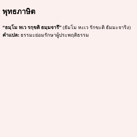
พุทธภาษิต
“ธมฺโม หเว รกฺขติ ธมฺมจารึ”
(ธัมโม หะเว รักขะติ ธัมมะจาริง)
คำแปล:
ธรรมะย่อมรักษาผู้ประพฤติธรรม