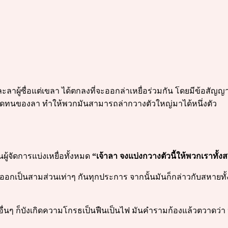
์ และลาผู้ซื่อแต่เขลา ได้ตกลงที่จะออกล่าเหยื่อร่วมกัน โดยมีข้อสัญญ
ดทนของลา ทำให้พวกมันสามารถล่ากวางตัวใหญ่มาได้หนึ่งตัว
นผู้จัดการแบ่งเหยื่อทั้งหมด
“เจ้าลา จงแบ่งกวางตัวนี้ให้พวกเราทั้ง
างออกเป็นสามส่วนเท่าๆ กันทุกประการ จากนั้นมันก็กล่าวกับสหายทั
สัตว์อื่นๆ ก็บังเกิดความโกรธเป็นฟืนเป็นไฟ มันคำรามก้องแล้วตวาดว่า