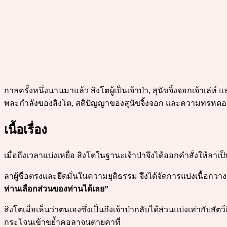
กาลครั้งหนึ่งนานมาแล้ว สิงโตผู้เป็นเจ้าป่า, สุนัขจิ้งจอกเจ้าเล่ห
พละกำลังของสิงโต, สติปัญญาของสุนัขจิ้งจอก และความทรหดอ
เนื้อเรื่อง
เมื่อถึงเวลาแบ่งเหยื่อ สิงโตในฐานะเจ้าป่าจึงได้ออกคำสั่งให้ลาเป็
ลาผู้ซื่อตรงและยึดมั่นในความยุติธรรม จึงได้จัดการแบ่งเนื้อกว
ท่านเลือกส่วนของท่านได้เลย”
สิงโตเมื่อเห็นว่าตนเองซึ่งเป็นถึงเจ้าป่ากลับได้ส่วนแบ่งเท่ากับ
กระโจนเข้าขย้ำคอลาจนตายคาที่