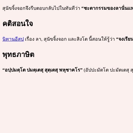
สุนัขจิ้งจอกจึงรีบตอบกลับไปในทันทีว่า
“ชะตากรรมของลานั่นแหล
คติสอนใจ
นิทานอีสป
เรื่อง ลา, สุนัขจิ้งจอก และสิงโต นี้สอนให้รู้ว่า
“จงเรีย
พุทธภาษิต
“อปฺปมตฺโต ปมตฺเตสุ สุตฺเตสุ พหุชาคโร”
(อัปปะมัตโต ปะมัตเตสุ 