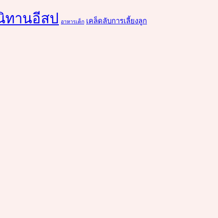
นิทานอีสป
เคล็ดลับการเลี้ยงลูก
อาหารเด็ก