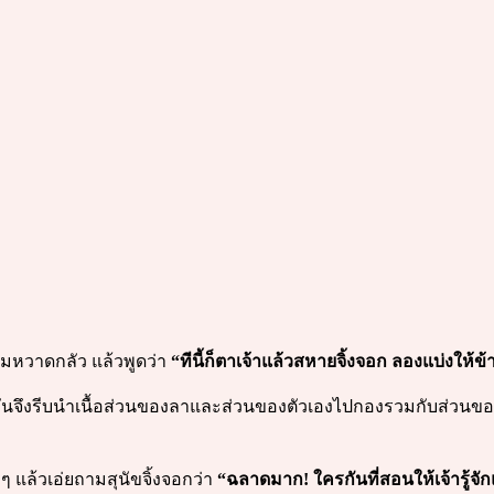
วามหวาดกลัว แล้วพูดว่า
“ทีนี้ก็ตาเจ้าแล้วสหายจิ้งจอก ลองแบ่งให้ข้า
มันจึงรีบนำเนื้อส่วนของลาและส่วนของตัวเองไปกองรวมกับส่วนของส
าๆ แล้วเอ่ยถามสุนัขจิ้งจอกว่า
“ฉลาดมาก! ใครกันที่สอนให้เจ้ารู้จักแ