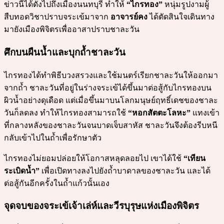
ข่าวนี้ได้ดังไปถึงเมืองนนทบุรี ทำให้
“ไกรทอง”
หนุ่มรูปงามผู้
สืบทอดวิชาปราบจระเข้มาจาก
อาจารย์คง
ได้ตัดสินใจเดินทาง
มายังเมืองพิจิตรเพื่ออาสาปราบชาละวัน
ศึกบนผืนน้ำและบุกถ้ำชาละวัน
ไกรทองได้ทำพิธีบวงสรวงและใช้มนตร์เรียกชาละวันให้ออกมา
จากถ้ำ ชาละวันที่อยู่ในร่างจระเข้ได้ขึ้นมาต่อสู้กับไกรทองบน
ผิวน้ำอย่างดุเดือด แต่เมื่อขึ้นมาบนโลกมนุษย์ฤทธิ์เดชของชาละ
วันก็ลดลง ทำให้ไกรทองสามารถใช้
“หอกสัตตะโลหะ”
แทงเข้า
ที่กลางหลังของชาละวันจนบาดเจ็บสาหัส ชาละวันจึงต้องรีบหนี
กลับเข้าไปในถ้ำเพื่อรักษาตัว
ไกรทองไม่ยอมปล่อยให้โอกาสหลุดลอยไป เขาได้ใช้
“เทียน
ระเบิดน้ำ”
เพื่อเปิดทางลงไปยังถ้ำบาดาลของชาละวัน และได้
ต่อสู้กันอีกครั้งในถ้ำแก้วนั้นเอง
จุดจบของจระเข้เจ้าเล่ห์และวีรบุรุษแห่งเมืองพิจิตร