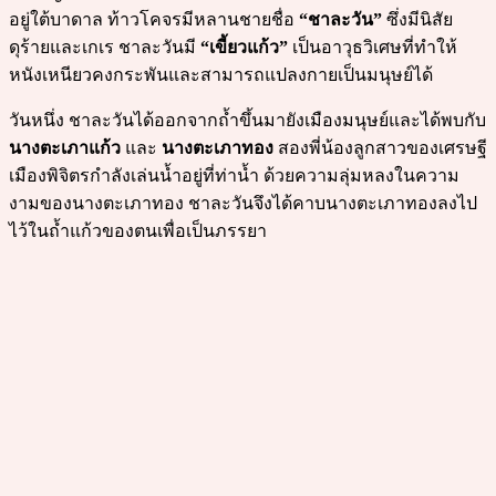
อยู่ใต้บาดาล ท้าวโคจรมีหลานชายชื่อ
“ชาละวัน”
ซึ่งมีนิสัย
ดุร้ายและเกเร ชาละวันมี
“เขี้ยวแก้ว”
เป็นอาวุธวิเศษที่ทำให้
หนังเหนียวคงกระพันและสามารถแปลงกายเป็นมนุษย์ได้
วันหนึ่ง ชาละวันได้ออกจากถ้ำขึ้นมายังเมืองมนุษย์และได้พบกับ
นางตะเภาแก้ว
และ
นางตะเภาทอง
สองพี่น้องลูกสาวของเศรษฐี
เมืองพิจิตรกำลังเล่นน้ำอยู่ที่ท่าน้ำ ด้วยความลุ่มหลงในความ
งามของนางตะเภาทอง ชาละวันจึงได้คาบนางตะเภาทองลงไป
ไว้ในถ้ำแก้วของตนเพื่อเป็นภรรยา