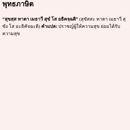
พุทธภาษิต
“สุขสฺส ทาตา เมธาวี สุขํ โส อธิคจฺฉติ”
(สุขัสสะ ทาตา เมธาวี สุ
ขัง โส อะธิคัจฉะติ)
คำแปล:
ปราชญ์ผู้ให้ความสุข ย่อมได้รับ
ความสุข