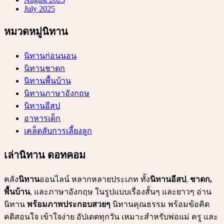
July 2025
หมวดหมู่นิทาน
นิทานก่อนนอน
นิทานชาดก
นิทานพื้นบ้าน
นิทานภาษาอังกฤษ
นิทานอีสป
อาหารเด็ก
เคล็ดลับการเลี้ยงลูก
เล่านิทาน ดอทคอม
คลัง
นิทาน
ออนไลน์ หลากหลายประเภท ทั้ง
นิทานอีสป
,
ชาดก,
พื้นบ้าน
, และภาษาอังกฤษ ในรูปแบบเรื่องสั้นๆ และยาวๆ อ่าน
นิทาน
พร้อมภาพประกอบสวยๆ
นิทานคุณธรรม พร้อมข้อคิด
คติสอนใจ เข้าใจง่าย อัปเดตทุกวัน เหมาะสำหรับพ่อแม่ ครู และ