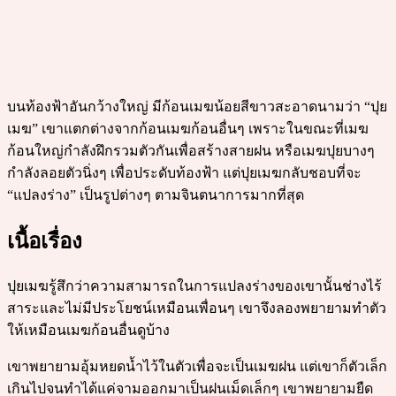
บนท้องฟ้าอันกว้างใหญ่ มีก้อนเมฆน้อยสีขาวสะอาดนามว่า “ปุย
เมฆ” เขาแตกต่างจากก้อนเมฆก้อนอื่นๆ เพราะในขณะที่เมฆ
ก้อนใหญ่กำลังฝึกรวมตัวกันเพื่อสร้างสายฝน หรือเมฆปุยบางๆ
กำลังลอยตัวนิ่งๆ เพื่อประดับท้องฟ้า แต่ปุยเมฆกลับชอบที่จะ
“แปลงร่าง” เป็นรูปต่างๆ ตามจินตนาการมากที่สุด
เนื้อเรื่อง
ปุยเมฆรู้สึกว่าความสามารถในการแปลงร่างของเขานั้นช่างไร้
สาระและไม่มีประโยชน์เหมือนเพื่อนๆ เขาจึงลองพยายามทำตัว
ให้เหมือนเมฆก้อนอื่นดูบ้าง
เขาพยายามอุ้มหยดน้ำไว้ในตัวเพื่อจะเป็นเมฆฝน แต่เขาก็ตัวเล็ก
เกินไปจนทำได้แค่จามออกมาเป็นฝนเม็ดเล็กๆ เขาพยายามยืด