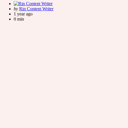
Posted
by
Rin Content Writer
by
1 year ago
0 min