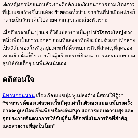
เด็กหญิงตัวน้อยนอนหัวเราะคิกคักและจินตนาการตามเรื่องราว
ที่ปุยเมฆสร้างขึ้นบนท้องฟ้าตลอดทั้งบ่าย จากวันที่น่าเบื่อหน่ายก็
กลายเป็นวันที่เต็มไปด้วยความสุขและเสียงหัวเราะ
เมื่อถึงเวลาเย็น ปุยเมฆก็ได้แปลงร่างเป็นรูป
หัวใจดวงใหญ่
ดวง
หนึ่งเพื่อเป็นการบอกลา ก่อนที่แสงอาทิตย์จะย้อมตัวเขาให้กลาย
เป็นสีส้มทอง ในที่สุดปุยเมฆก็ได้ค้นพบภารกิจที่สำคัญที่สุดของ
เขาแล้ว นั่นก็คือ การเป็นผู้สร้างสรรค์จินตนาการและมอบความ
สุขให้กับเด็กๆ บนพื้นดินนั่นเอง
คติสอนใจ
นิทานก่อนนอน
เรื่อง ก้อนเมฆนุ่มฟูแปลงร่าง นี้สอนให้รู้ว่า
“พรสวรรค์ของแต่ละคนนั้นมีคุณค่าในตัวเองเสมอ แม้บางครั้ง
อาจจะดูเหมือนเป็นเพียงเรื่องเล่นสนุก แต่การมอบความสุขและ
จุดประกายจินตนาการให้กับผู้อื่น ก็คือหนึ่งในภารกิจที่สำคัญ
และสวยงามที่สุดในโลก”