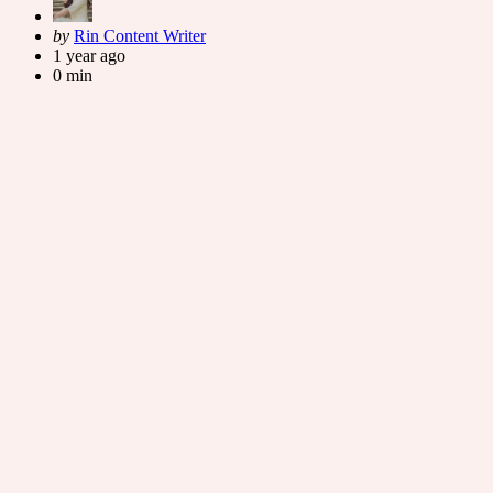
Posted
by
Rin Content Writer
by
1 year ago
0 min