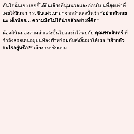
ทันใดนั้นเอง เธอก็ได้ยินเสียงที่นุ่มนวลและอ่อนโยนที่สุดเท่าที่
เคยได้ยินมา กระซิบแผ่วเบามาจากลำแสงนั้นว่า
“อย่ากลัวเลย
นะ เด็กน้อย… ความมืดไม่ได้น่ากลัวอย่างที่คิด”
น้องลินินมองตามลำแสงขึ้นไปและก็ได้พบกับ
คุณพระจันทร์
ที่
กำลังลอยเด่นอยู่บนท้องฟ้าพร้อมกับส่งยิ้มมาให้เธอ
“เจ้ากลัว
อะไรอยู่หรือ?”
เสียงกระซิบถาม