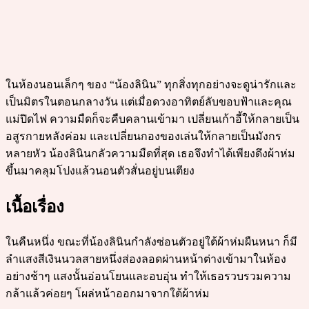
ในห้องนอนเล็กๆ ของ “น้องลินิน” ทุกสิ่งทุกอย่างจะดูน่ารักและ
เป็นมิตรในตอนกลางวัน แต่เมื่อดวงอาทิตย์ลับขอบฟ้าและคุณ
แม่ปิดไฟ ความมืดก็จะคืบคลานเข้ามา เปลี่ยนเก้าอี้ให้กลายเป็น
อสูรกายหลังค่อม และเปลี่ยนกองของเล่นให้กลายเป็นมังกร
หลายหัว น้องลินินกลัวความมืดที่สุด เธอจึงทำได้เพียงดึงผ้าห่ม
ขึ้นมาคลุมโปงแล้วนอนตัวสั่นอยู่บนเตียง
เนื้อเรื่อง
ในคืนหนึ่ง ขณะที่น้องลินินกำลังซ่อนตัวอยู่ใต้ผ้าห่มผืนหนา ก็มี
ลำแสงสีเงินนวลสายหนึ่งส่องลอดผ่านหน้าต่างเข้ามาในห้อง
อย่างช้าๆ แสงนั้นอ่อนโยนและอบอุ่น ทำให้เธอรวบรวมความ
กล้าแล้วค่อยๆ โผล่หน้าออกมาจากใต้ผ้าห่ม