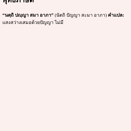
พุทธภาษิต
“นตฺถิ ปญฺญา สมา อาภา”
(นัตถิ ปัญญา สะมา อาภา)
คำแปล:
แสงสว่างเสมอด้วยปัญญา ไม่มี