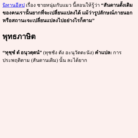
นิทานอีสป
เรื่อง ชายหนุ่มกับแมว นี้สอนให้รู้ว่า
“สันดานดั้งเดิม
ของคนเรานั้นยากที่จะเปลี่ยนแปลงได้ แม้ว่ารูปลักษณ์ภายนอก
หรือสถานะจะเปลี่ยนแปลงไปอย่างไรก็ตาม”
พุทธภาษิต
“ทุชฺชํ ตํ อนุวตฺตนํ”
(ทุชชัง ตัง อะนุวัตตะนัง)
คำแปล:
การ
ประพฤติตาม (สันดานเดิม) นั้น ละได้ยาก