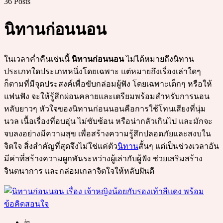
36 Posts
นิทานก่อนนอน
ในเวลาค่ำคืนเช่นนี้
นิทานก่อนนอน
ไม่ได้หมายถึงนิทาน
ประเภทใดประเภทหนึ่งโดยเฉพาะ แต่หมายถึงเรื่องเล่าใดๆ
ก็ตามที่มีจุดประสงค์เพื่อขับกล่อมผู้ฟัง โดยเฉพาะเด็กๆ หรือ
ให้
แฟนฟัง จะ
ให้รู้สึกผ่อนคลายและเตรียมพร้อมสำหรับการนอน
หลับยาวๆ หัวใจของนิทานก่อนนอนคือการใช้โทนเสียงที่นุ่ม
นวล เนื้อเรื่องที่อบอุ่น ไม่ซับซ้อน หรือน่ากลัวเกินไป และมักจะ
จบลงอย่างมีความสุข เพื่อสร้างความรู้สึกปลอดภัยและสงบใน
จิตใจ สิ่งสำคัญที่สุดจึงไม่ใช่แค่ตัว
นิทาน
สั้นๆ
แต่เป็นช่วงเวลาอัน
มีค่าที่สร้างความผูกพันระหว่างผู้เล่ากับผู้ฟัง ช่วยเสริมสร้าง
จินตนาการ และกล่อมเกลาจิตใจให้หลับฝันดี
Posted
in