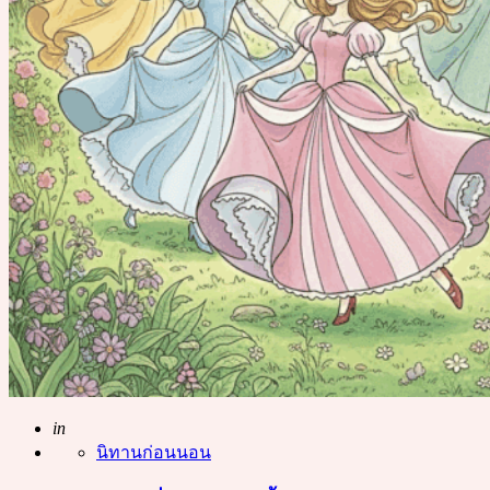
Posted
in
นิทานก่อนนอน