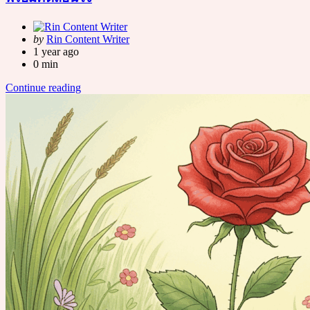
Posted
by
Rin Content Writer
by
1 year ago
0 min
Continue reading