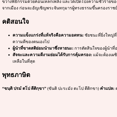
ขวางพิธีกรรมด้วยค้อนเหล็กเพลิง และได้เปิดโปงความชั่วร้ายขอ
จากเมือง ก่อนจะอัญเชิญพระจันทกุมารผู้ทรงธรรมขึ้นครองราชย
คติสอนใจ
ความแข็งแกร่งที่แท้จริงคือความอดทน:
ชัยชนะที่ยิ่งใหญ
ความดีของตนเองไป
ผู้นำที่ขาดสติย่อมนำมาซึ่งหายนะ:
การตัดสินใจของผู้นำที
สัจจะและความดีงามย่อมได้รับการคุ้มครอง:
แม้จะต้องเผชิ
เหลือในที่สุด
พุทธภาษิต
“ขนฺติ ปรมํ ตโป ตีติกฺขา”
(ขันติ ปะระมัง ตะโป ตีติกขา)
คำแปล:
ค