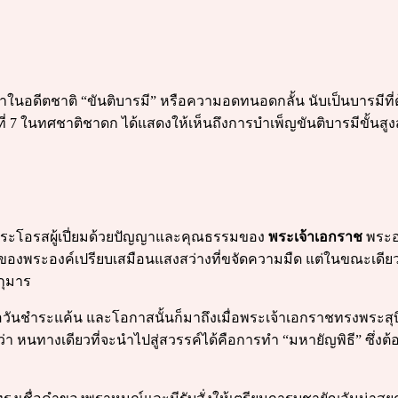
าในอดีตชาติ “ขันติบารมี” หรือความอดทนอดกลั้น นับเป็นบารมีที
ที่ 7 ในทศชาติชาดก ได้แสดงให้เห็นถึงการบำเพ็ญขันติบารมีขั้นสูงส
ระโอรสผู้เปี่ยมด้วยปัญญาและคุณธรรมของ
พระเจ้าเอกราช
พระอง
องพระองค์เปรียบเสมือนแสงสว่างที่ขจัดความมืด แต่ในขณะเดีย
กุมาร
นชำระแค้น และโอกาสนั้นก็มาถึงเมื่อพระเจ้าเอกราชทรงพระสุ
า หนทางเดียวที่จะนำไปสู่สวรรค์ได้คือการทำ “มหายัญพิธี” ซึ่งต้องใ