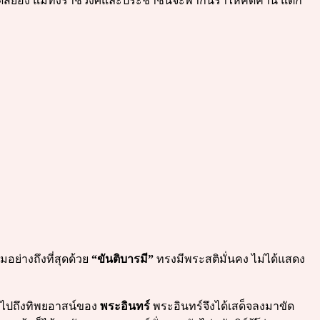
ดสยอง แม้ทั้งราชวงศ์และประชาชนจะพากันร่ำไห้คัดค้าน แต่ก็
ย่างถึงที่สุดด้วย
“ขันติบารมี”
ทรงมีพระสติมั่นคง ไม่ได้แสดง
นไปถึงทิพยอาสน์ของ
พระอินทร์
พระอินทร์จึงได้เสด็จลงมาขัด