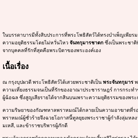
ในบรรดาบารมีทั้งสิบประการที่พระโพธิสัตว์ได้ทรงบำเพ็ญเพียรม
ความอยุติธรรมโดยไม่หวั่นไหว
จันทกุมารชาดก
ซึ่งเป็นพระชาติ
จากบุคคลที่รักที่สุดคือพระบิดาของพระองค์เอง
เนื้อเรื่อง
ณ กรุงบุปผวดี พระโพธิสัตว์ได้เสวยพระชาติเป็น
พระจันทกุมาร
พ
ความเที่ยงธรรมจนเป็นที่รักของอาณาประชาราษฎร์ การกระทำข
ผู้ฉ้อฉล ซึ่งสูญเสียรายได้จากสินบนเพราะความยุติธรรมของพระ
ความริษยาของกัณฑหาลพราหมณ์ได้กลายเป็นความอาฆาตที่รอวั
พราหมณ์ผู้ชั่วร้ายจึงฉวยโอกาสนี้ทูลยุยงพระราชาผู้กำลังลุ่มหลงว่
มเหสี, และข้าราชบริพารผู้ภักดี