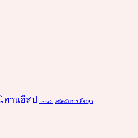
นิทานอีสป
เคล็ดลับการเลี้ยงลูก
อาหารเด็ก