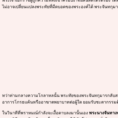
พระเจ้าเอกราชผู้ถูกความหลงเข้าครอบงำจนสิ้นสติไตร่ตรอง ได้
ไม่อาจเปลี่ยนแปลงพระทัยที่มืดบอดของพระองค์ได้ พระจันทกุมารแล
ทว่าท่ามกลางความโกลาหลนั้น พระทัยของพระจันทกุมารกลับสงบ
อาการโกรธแค้นหรืออาฆาตพยาบาทต่อผู้ใด ยอมรับชะตากรรมด้วย
ในวินาทีที่พราหมณ์กำลังจะเงื้อดาบลงมานั้นเอง
พระนางจันทาเท