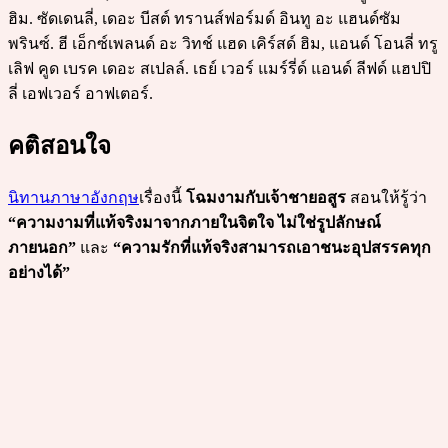
ฮิม. ซัดเดนลี่, เดอะ บีสต์ ทรานส์ฟอร์มด์ อินทู อะ แฮนด์ซัม
พรินซ์. ฮี เอ็กซ์เพลนด์ อะ วิทช์ แฮด เคิร์สด์ ฮิม, แอนด์ โอนลี่ ทรู
เลิฟ คูด เบรค เดอะ สเปลล์. เธย์ เวอร์ แมร์รี่ด์ แอนด์ ลีฟด์ แฮปปิ
ลี่ เอฟเวอร์ อาฟเตอร์.
คติสอนใจ
นิทานภาษาอังกฤษ
เรื่องนี้
โฉมงามกับเจ้าชายอสูร
สอนให้รู้ว่า
“ความงามที่แท้จริงมาจากภายในจิตใจ ไม่ใช่รูปลักษณ์
ภายนอก”
และ
“ความรักที่แท้จริงสามารถเอาชนะอุปสรรคทุก
อย่างได้”