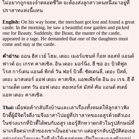
ไม่อยากถูกจองจำตลอดชีวิต จะต้องส่งลูกสาวคนหนึ่งมาอยู่ที่
ปราสาทแห่งนี้แทน
English:
On his way home, the merchant got lost and found a great
castle. In the morning, he saw a beautiful rose garden and picked
one for Beauty. Suddenly, the Beast, the master of the castle,
appeared in a rage. He demanded that one of the daughters must
come and stay at the castle.
คำอ่าน:
ออน ฮิส เวย์ โฮม, เดอะ เมอร์แชนท์ ก็อท ลอสท์ แอนด์
ฟาวด์ อะ เกรท คาสเซิล. อิน เดอะ มอร์นิ่ง, ฮี ซอ อะ บิวติฟูล
โรส การ์เดน แอนด์ พิกด์ วัน ฟอร์ บิวตี้. ซัดเดนลี่, เดอะ บีสต์,
เดอะ มาสเตอร์ ออฟ เดอะ คาสเซิล, แอพเพียร์ด อิน อะ เรจ. ฮี ดี
มานเด็ด แดท วัน ออฟ เดอะ ดอเทอร์ส มัสท์ คัม แอนด์ สเตย์
แอท เดอะ คาสเซิล.
Thai:
เมื่อพ่อค้ากลับถึงบ้านและเล่าเรื่องทั้งหมดให้ลูกสาวฟัง
บิวตี้ผู้มีจิตใจดีงามจึงอาสาไปอยู่ที่ปราสาทของอสูรด้วยตัวเอง
ในช่วงแรกที่บิวตี้ได้พบกับอสูร เธอรู้สึกหวาดกลัวในรูปลักษณ์ที่
น่าเกลียดน่ากลัวของเขาเป็นอย่างมาก แต่อสูรกลับปฏิบัติต่อเธอ
อย่างอ่อนโยนและใจดี ทำให้เธอค่อยๆ เปิดใจและมองข้ามรูป