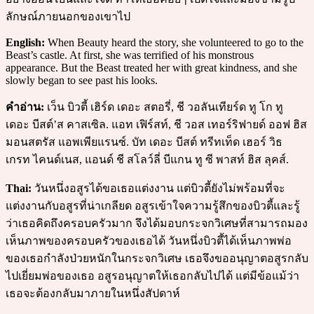
ลักษณ์ภายนอกของเขาไป
English:
When Beauty heard the story, she volunteered to go to the
Beast’s castle. At first, she was terrified of his monstrous
appearance. But the Beast treated her with great kindness, and she
slowly began to see past his looks.
คำอ่าน:
เว็น บิวตี้ เฮิร์ด เดอะ สตอรี่, ชี วอลันเทียร์ด ทู โก ทู
เดอะ บีสต์’ส คาสเซิล. แอท เฟิร์สท์, ชี วอส เทอร์ริฟายด์ ออฟ ฮิส
มอนสตรัส แอพเพียแรนซ์. บัท เดอะ บีสต์ ทรีทเท็ด เฮอร์ วิธ
เกรท ไคนด์เนส, แอนด์ ชี สโลว์ลี่ บีแกน ทู ซี พาสท์ ฮิส ลุคส์.
Thai:
วันหนึ่งอสูรได้ขอเธอแต่งงาน แต่บิวตี้ยังไม่พร้อมที่จะ
แต่งงานกับอสูรที่น่าเกลียด อสูรเข้าใจความรู้สึกของบิวตี้และรู้
ว่าเธอคิดถึงครอบครัวมาก จึงได้มอบกระจกวิเศษที่สามารถมอง
เห็นภาพของครอบครัวของเธอได้ วันหนึ่งบิวตี้ได้เห็นภาพพ่อ
ของเธอกำลังป่วยหนักในกระจกวิเศษ เธอจึงขออนุญาตอสูรกลับ
ไปเยี่ยมพ่อของเธอ อสูรอนุญาตให้เธอกลับไปได้ แต่มีข้อแม้ว่า
เธอจะต้องกลับมาภายในหนึ่งสัปดาห์