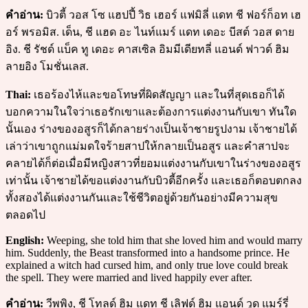
คำอ่าน:
บิวตี้ วอส โซ แฮปปี้ วิธ เฮอร์ แฟมิลี่ แดท ชี ฟอร์ก็อท เฮ
อร์ พรอมิส. เด็น, ชี แฮด อะ ไนท์แมร์ แดท เดอะ บีสต์ วอส ดาย
อิง. ชี รัชด์ แบ็ค ทู เดอะ คาสเซิล อิมมีเดียทลี่ แอนด์ ฟาวด์ ฮิม
ลายอิง โมชั่นเลส.
Thai:
เธอร้องไห้และขอโทษที่ผิดสัญญา และในที่สุดเธอก็ได้
บอกความในใจว่าเธอรักเขาและต้องการแต่งงานกับเขา ทันใด
นั้นเอง ร่างของอสูรก็ได้กลายร่างเป็นเจ้าชายรูปงาม เจ้าชายได้
เล่าว่าเขาถูกแม่มดใจร้ายสาปให้กลายเป็นอสูร และคำสาปจะ
คลายได้ก็ต่อเมื่อมีหญิงสาวที่ยอมแต่งงานกับเขาในร่างของอสูร
เท่านั้น เจ้าชายได้ขอแต่งงานกับบิวตี้อีกครั้ง และเธอก็ตอบตกลง
ทั้งสองได้แต่งงานกันและใช้ชีวิตอยู่ด้วยกันอย่างมีความสุข
ตลอดไป
English:
Weeping, she told him that she loved him and would marry
him. Suddenly, the Beast transformed into a handsome prince. He
explained a witch had cursed him, and only true love could break
the spell. They were married and lived happily ever after.
คำอ่าน:
วีพพิง, ชี โทลด์ ฮิม แดท ชี เลิฟด์ ฮิม แอนด์ วูด แมร์รี่