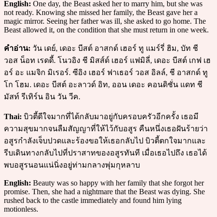
English:
One day, the Beast asked her to marry him, but she was
not ready. Knowing she missed her family, the Beast gave her a
magic mirror. Seeing her father was ill, she asked to go home. The
Beast allowed it, on the condition that she must return in one week.
คำอ่าน:
วัน เดย์, เดอะ บีสต์ อาสกด์ เฮอร์ ทู แมร์รี่ ฮิม, บัท ชี
วอส น็อท เรดดี้. โนวอิง ชี มิสส์ด์ เฮอร์ แฟมิลี่, เดอะ บีสต์ เกฟ เฮ
อร์ อะ แมจิก มิเรอร์. ซีอิง เฮอร์ ฟาเธอร์ วอส อิลล์, ชี อาสกด์ ทู
โก โฮม. เดอะ บีสต์ อะลาวด์ อิท, ออน เดอะ คอนดิชั่น แดท ชี
มัสท์ รีเทิร์น อิน วัน วีค.
Thai:
บิวตี้ดีใจมากที่ได้กลับมาอยู่กับครอบครัวอีกครั้ง เธอมี
ความสุขมากจนลืมสัญญาที่ให้ไว้กับอสูร คืนหนึ่งเธอฝันร้ายว่า
อสูรกำลังเจ็บปวดและร้องขอให้เธอกลับไป บิวตี้ตกใจมากและ
รีบเดินทางกลับไปที่ปราสาทของอสูรทันที เมื่อเธอไปถึง เธอได้
พบอสูรนอนแน่นิ่งอยู่ท่ามกลางพุ่มกุหลาบ
English:
Beauty was so happy with her family that she forgot her
promise. Then, she had a nightmare that the Beast was dying. She
rushed back to the castle immediately and found him lying
motionless.