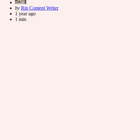
Posted
by
Rin Content Writer
by
1 year ago
1 min