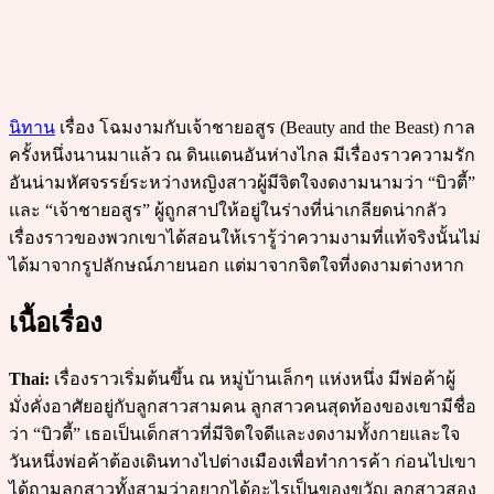
นิทาน
เรื่อง โฉมงามกับเจ้าชายอสูร (Beauty and the Beast) กาล
ครั้งหนึ่งนานมาแล้ว ณ ดินแดนอันห่างไกล มีเรื่องราวความรัก
อันน่ามหัศจรรย์ระหว่างหญิงสาวผู้มีจิตใจงดงามนามว่า “บิวตี้”
และ “เจ้าชายอสูร” ผู้ถูกสาปให้อยู่ในร่างที่น่าเกลียดน่ากลัว
เรื่องราวของพวกเขาได้สอนให้เรารู้ว่าความงามที่แท้จริงนั้นไม่
ได้มาจากรูปลักษณ์ภายนอก แต่มาจากจิตใจที่งดงามต่างหาก
เนื้อเรื่อง
Thai:
เรื่องราวเริ่มต้นขึ้น ณ หมู่บ้านเล็กๆ แห่งหนึ่ง มีพ่อค้าผู้
มั่งคั่งอาศัยอยู่กับลูกสาวสามคน ลูกสาวคนสุดท้องของเขามีชื่อ
ว่า “บิวตี้” เธอเป็นเด็กสาวที่มีจิตใจดีและงดงามทั้งกายและใจ
วันหนึ่งพ่อค้าต้องเดินทางไปต่างเมืองเพื่อทำการค้า ก่อนไปเขา
ได้ถามลูกสาวทั้งสามว่าอยากได้อะไรเป็นของขวัญ ลูกสาวสอง