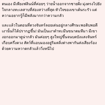
ตนเอง มีเพียงฟลินน์ที่ค่อยๆ ว่ายน้ำออกจากชายฝั่ง มุ่งตรงไปยัง
ใจกลางทะเลสาบที่ส่องสว่างที่สุด หัวใจของเขาเต้นระรัว แต่
ความอยากรู้ก็มีพลังมากกว่าความกลัว
และแล้วในตอนที่ดวงจันทร์ลอยเด่นอยู่กลางศีรษะพอดิบพอดี
เงานั้นก็ได้ปรากฏขึ้น! มันเป็นเงาดำทะมึนขนาดมหึมา มีเขา
งอกออกมาดูน่ากลัว มันค่อยๆ สูงใหญ่ขึ้นจนบดบังแสงจันทร์
เกือบครึ่งดวง สัตว์ที่แอบมองอยู่ริมตลิ่งต่างพากันส่งเสียงร้อง
ด้วยความหวาดกลัวแล้ววิ่งหนีไป