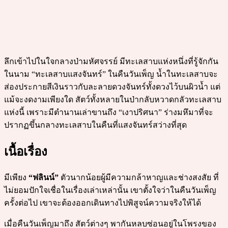
ลึกเข้าไปในใจกลางป่ามหัศจรรย์ มีทะเลสาบแห่งหนึ่งที่รู้จักกัน
ในนาม “ทะเลสาบแสงจันทร์” ในคืนวันเพ็ญ น้ำในทะเลสาบจะ
ส่องประกายสีเงินราวกับละลายดวงจันทร์ทั้งดวงไว้บนผิวน้ำ แต่
แม้จะงดงามเพียงใด สัตว์ทั้งหลายในป่ากลับหวาดกลัวทะเลสาบ
แห่งนี้ เพราะมีตำนานเล่าขานถึง “เงาปริศนา” ร่างมหึมาที่จะ
ปรากฏขึ้นกลางทะเลสาบในคืนที่แสงจันทร์สว่างที่สุด
เนื้อเรื่อง
มีเพียง
“ฟลินน์”
ตัวนากน้อยผู้มีความกล้าหาญและช่างสงสัย ที่
ไม่ยอมปักใจเชื่อในเรื่องเล่าเหล่านั้น เขาตั้งใจว่าในคืนวันเพ็ญ
ครั้งต่อไป เขาจะต้องออกเดินทางไปพิสูจน์ความจริงให้ได้
เมื่อคืนวันเพ็ญมาถึง สัตว์ต่างๆ พากันหลบซ่อนอยู่ในโพรงของ