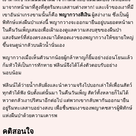
มาจากหน้าผาที่สูงที่สุดริมทะเลสาบต่างหาก! และเจ้าของเงาที่มี
เขาอันน่าเกรงขามนั้นก็คือ
พญากวางสีเงิน
ผู้สง่างาม ซึ่งเป็นผู้
พิทักษ์แห่งผืนป่าแห่งนี้ พญากวางจะออกมายืนอยู่บนยอดหน้าผา
ในคืนวันเพ็ญเสมอเพื่อเฝ้ามองดูแลความสงบสุขของผืนป่า
แสงจันทร์ที่ส่องตรงลงมาได้ทอดเงาของพญากวางให้ขยายใหญ่
ขึ้นจนดูน่ากลัวบนผิวน้ำนั่นเอง
พญากวางเมื่อเห็นตัวนากน้อยผู้กล้าหาญก็ยิ้มอย่างอ่อนโยนแล้ว
ก้มหัวให้เป็นการทักทาย ฟลินน์จึงได้โค้งตัวตอบรับอย่าง
นอบน้อม
ฟลินน์ได้ว่ายน้ำกลับฝั่งและนำความจริงไปบอกเล่าให้เพื่อนสัตว์
ทุกตัวได้ฟัง นับตั้งแต่นั้นมา ในคืนวันเพ็ญ สัตว์ทั้งหลายก็ไม่ได้
หวาดกลัวเงาปริศนาอีกต่อไป แต่พวกเขากลับพากันออกมายืน
อยู่ริมทะเลสาบอย่างสงบ เพื่อชื่นชมเงาของพญาคชสารผู้พิทักษ์
แห่งผืนป่าด้วยความเคารพ
คติสอนใจ