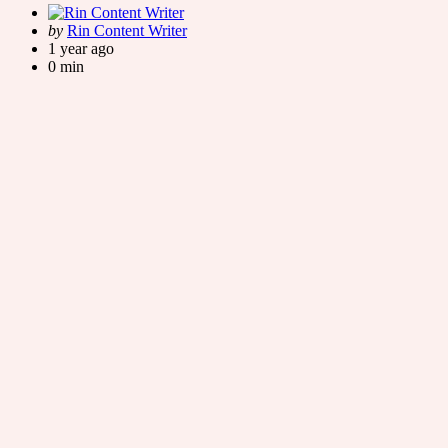
Posted
by
Rin Content Writer
by
1 year ago
0 min